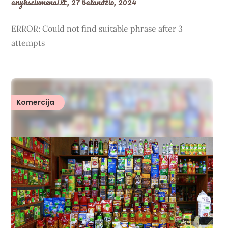
anyksciumenai.lt,
27 balandžio, 2024
ERROR: Could not find suitable phrase after 3
attempts
Komercija