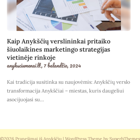
Kaip Anykščių verslininkai pritaiko
šiuolaikines marketingo strategijas
vietinėje rinkoje
anyksciumenai.lt,
7 balandžio, 2024
Kai tradicija susitinka su naujovėmis: Anykščių verslo
transformacija Anykščiai – miestas, kuris daugeliui
asocijuojasi su…
©2026 Pranešimai iš Anykščių
| WordPress Theme by
SuperbThemes