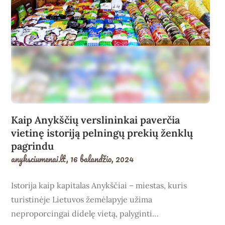
Kaip Anykščių verslininkai paverčia
vietinę istoriją pelningų prekių ženklų
pagrindu
anyksciumenai.lt,
16 balandžio, 2024
Istorija kaip kapitalas Anykščiai – miestas, kuris
turistinėje Lietuvos žemėlapyje užima
neproporcingai didelę vietą, palyginti…