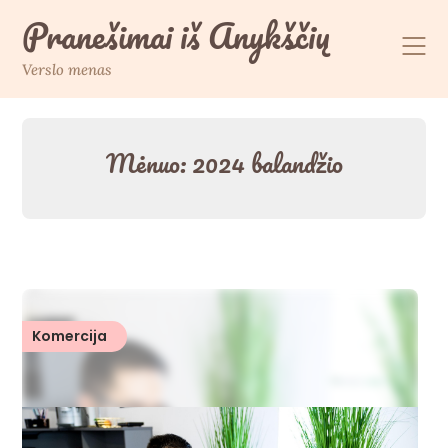
Skip
Pranešimai iš Anykščių
to
content
Verslo menas
Mėnuo:
2024 balandžio
Komercija