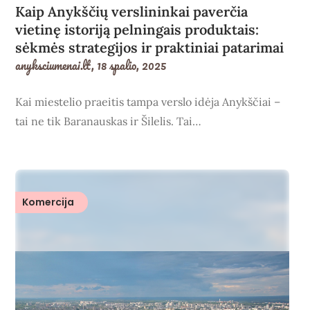
Kaip Anykščių verslininkai paverčia
vietinę istoriją pelningais produktais:
sėkmės strategijos ir praktiniai patarimai
anyksciumenai.lt,
18 spalio, 2025
Kai miestelio praeitis tampa verslo idėja Anykščiai –
tai ne tik Baranauskas ir Šilelis. Tai…
Komercija