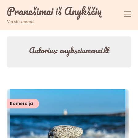
Skip
Pranešimai iš Anykščių
to
content
Verslo menas
Autorius:
anyksciumenai.lt
Komercija