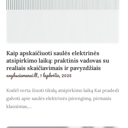
Kaip apskaičiuoti saulės elektrinės
atsipirkimo laiką: praktinis vadovas su
realiais skaičiavimais ir pavyzdžiais
anyksciumenai.lt,
1 lapkričio, 2025
Kodėl verta žinoti tikslų atsipirkimo laiką Kai pradedi
galvoti apie saulės elektrinės įsirengimą, pirmasis
klausimas,…