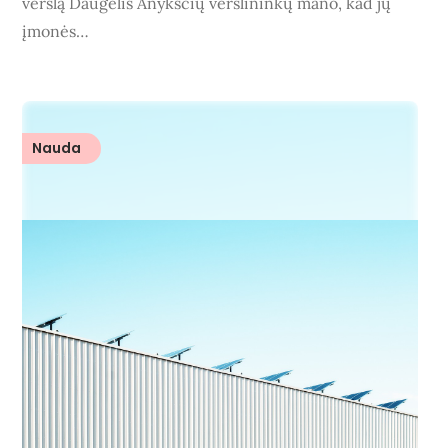
verslą Daugelis Anykščių verslininkų mano, kad jų
įmonės…
Nauda