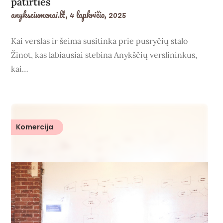
patirties
anyksciumenai.lt,
4 lapkričio, 2025
Kai verslas ir šeima susitinka prie pusryčių stalo
Žinot, kas labiausiai stebina Anykščių verslininkus,
kai…
Komercija