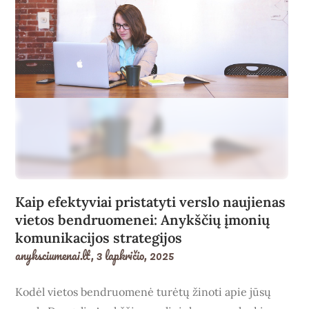
Kaip efektyviai pristatyti verslo naujienas
vietos bendruomenei: Anykščių įmonių
komunikacijos strategijos
anyksciumenai.lt,
3 lapkričio, 2025
Kodėl vietos bendruomenė turėtų žinoti apie jūsų