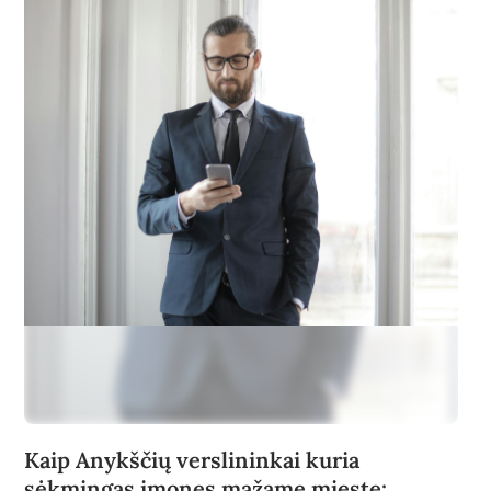
Kaip Anykščių verslininkai kuria
sėkmingas įmones mažame mieste: