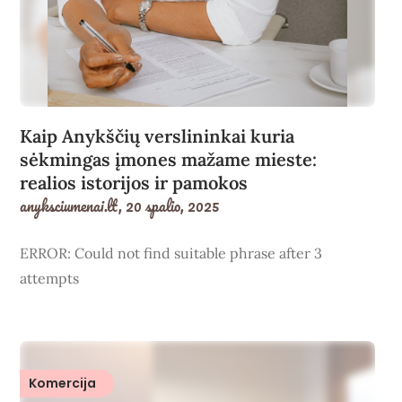
Kaip Anykščių verslininkai kuria
sėkmingas įmones mažame mieste:
realios istorijos ir pamokos
anyksciumenai.lt,
20 spalio, 2025
ERROR: Could not find suitable phrase after 3
attempts
Komercija