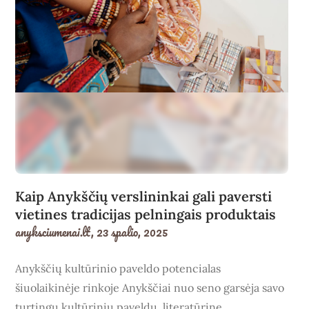
Kaip Anykščių verslininkai gali paversti
vietines tradicijas pelningais produktais
anyksciumenai.lt,
23 spalio, 2025
Anykščių kultūrinio paveldo potencialas
šiuolaikinėje rinkoje Anykščiai nuo seno garsėja savo
turtingu kultūriniu paveldu, literatūrine…