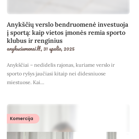
Anykščių verslo bendruomenė investuoja
į sportą: kaip vietos įmonės remia sporto
klubus ir renginius
anyksciumenai.lt,
31 spalio, 2025
Anykščiai – nedidelis rajonas, kuriame verslo ir
sporto ryšys jaučiasi kitaip nei didesniuose
miestuose. Kai…
Komercija