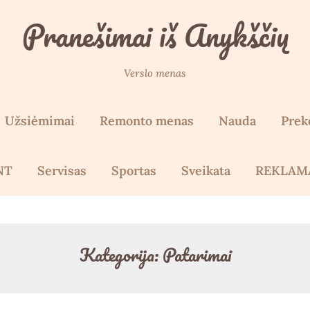
Pranešimai iš Anykščių
Verslo menas
Užsiėmimai
Remonto menas
Nauda
Prek
NT
Servisas
Sportas
Sveikata
REKLAM
Kategorija:
Patarimai