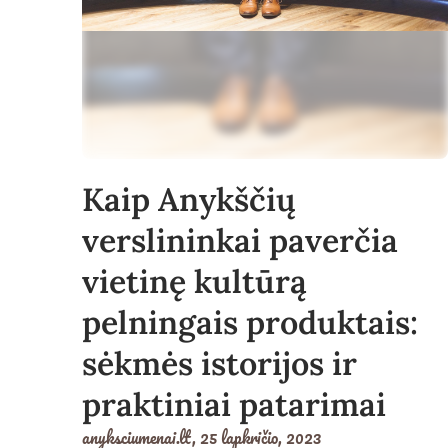
Kaip Anykščių
verslininkai paverčia
vietinę kultūrą
pelningais produktais:
sėkmės istorijos ir
praktiniai patarimai
anyksciumenai.lt,
25 lapkričio, 2023