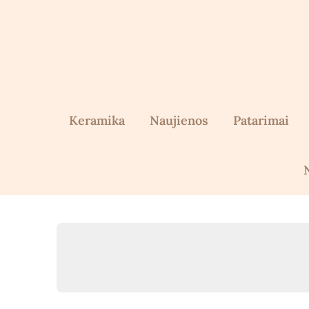
Skip
to
content
Keramika
Naujienos
Patarimai