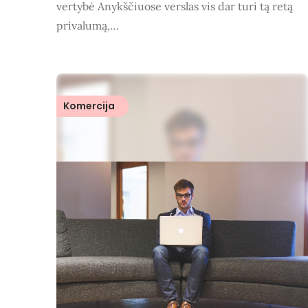
vertybė Anykščiuose verslas vis dar turi tą retą
privalumą,…
Komercija