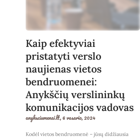
Kaip efektyviai
pristatyti verslo
naujienas vietos
bendruomenei:
Anykščių verslininkų
komunikacijos vadovas
anyksciumenai.lt,
6 vasario, 2024
Kodėl vietos bendruomenė – jūsų didžiausia