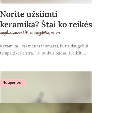
Norite užsiimti
keramika? Štai ko reikės
anyksciumenai.lt,
18 rugpjūčio, 2023
Keramika – tai menas ir amatas, kuris daugeliui
tampa tikra aistra. Tai puikus būdas išreikšti…
Naujienos