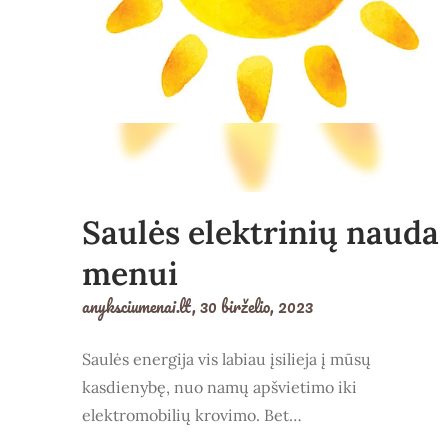
Saulės elektrinių nauda
menui
anyksciumenai.lt,
30 birželio, 2023
Saulės energija vis labiau įsilieja į mūsų
kasdienybę, nuo namų apšvietimo iki
elektromobilių krovimo. Bet…