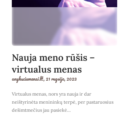
Nauja meno rūšis –
virtualus menas
anyksciumenai.lt,
21 rugsėjo, 2023
Virtualus menas, nors yra nauja ir dar
neištyrinėta menininkų terpė, per pastaruosius
dešimtmečius jau pasiekė…