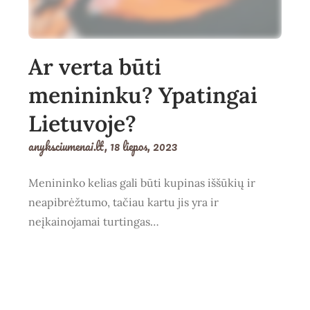
Ar verta būti
menininku? Ypatingai
Lietuvoje?
anyksciumenai.lt,
18 liepos, 2023
Menininko kelias gali būti kupinas iššūkių ir
neapibrėžtumo, tačiau kartu jis yra ir
neįkainojamai turtingas…