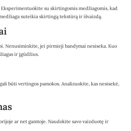
ų. Eksperimentuokite su skirtingomis medžiagomis, kad
medžiaga suteikia skirtingą tekstūrą ir išvaizdą.
ai
rbi. Nenusiminkite, jei pirmieji bandymai nesiseka. Kuo
iagas ir įgūdžius.
gali būti vertingos pamokos. Analizuokite, kas nesisekė,
mas
orijoje ar net gamtoje. Naudokite savo vaizduotę ir