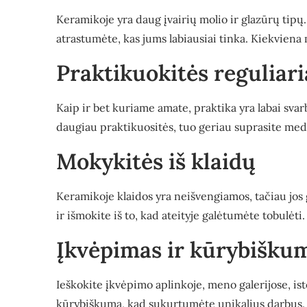
Keramikoje yra daug įvairių molio ir glazūrų tip
atrastumėte, kas jums labiausiai tinka. Kiekviena 
Praktikuokitės reguliari
Kaip ir bet kuriame amate, praktika yra labai sva
daugiau praktikuositės, tuo geriau suprasite medž
Mokykitės iš klaidų
Keramikoje klaidos yra neišvengiamos, tačiau jos 
ir išmokite iš to, kad ateityje galėtumėte tobulėti.
Įkvėpimas ir kūrybišku
Ieškokite įkvėpimo aplinkoje, meno galerijose, ist
kūrybiškumą, kad sukurtumėte unikalius darbus.