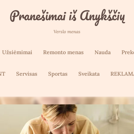
Pranešimai iš Anykščių
Verslo menas
Užsiėmimai
Remonto menas
Nauda
Prek
NT
Servisas
Sportas
Sveikata
REKLAM