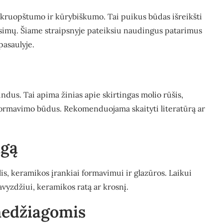
, kruopštumo ir kūrybiškumo. Tai puikus būdas išreikšti
ausimų. Šiame straipsnyje pateiksiu naudingus patarimus
pasaulyje.
dus. Tai apima žinias apie skirtingas molio rūšis,
 formavimo būdus. Rekomenduojama skaityti literatūrą ar
ngą
is, keramikos įrankiai formavimui ir glazūros. Laikui
avyzdžiui, keramikos ratą ar krosnį.
medžiagomis