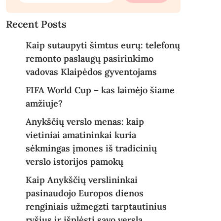
Recent Posts
Kaip sutaupyti šimtus eurų: telefonų
remonto paslaugų pasirinkimo
vadovas Klaipėdos gyventojams
FIFA World Cup – kas laimėjo šiame
amžiuje?
Anykščių verslo menas: kaip
vietiniai amatininkai kuria
sėkmingas įmones iš tradicinių
verslo istorijos pamokų
Kaip Anykščių verslininkai
pasinaudojo Europos dienos
renginiais užmegzti tarptautinius
ryšius ir išplėsti savo verslą