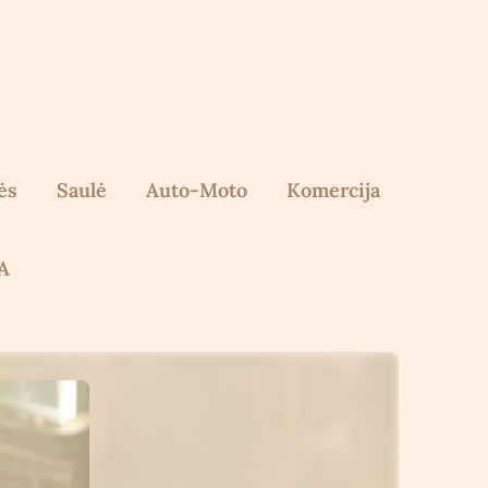
ės
Saulė
Auto-Moto
Komercija
A