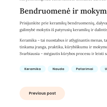
Bendruomenė ir mokym
Prisijunkite prie keramikų bendruomenių, dalyva
galimybė mokytis iš patyrusių keramikų ir dalintis
Keramika – tai nuostabus ir atlyginantis menas, 
tinkama įranga, praktika, kūrybiškumu ir mokymosi 
Svarbiausia – mėgautis kūrybos procesu ir leisti sa
Keramika
Nauda
Patarimai
U
Navigacija
Previous post
tarp