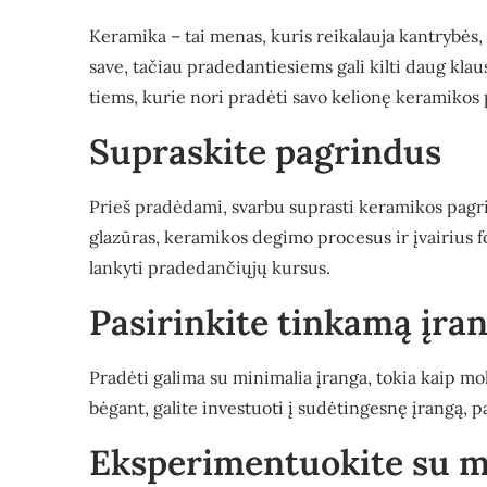
Keramika – tai menas, kuris reikalauja kantrybės
save, tačiau pradedantiesiems gali kilti daug kl
tiems, kurie nori pradėti savo kelionę keramikos 
Supraskite pagrindus
Prieš pradėdami, svarbu suprasti keramikos pagrin
glazūras, keramikos degimo procesus ir įvairius
lankyti pradedančiųjų kursus.
Pasirinkite tinkamą įra
Pradėti galima su minimalia įranga, tokia kaip mol
bėgant, galite investuoti į sudėtingesnę įrangą, p
Eksperimentuokite su 