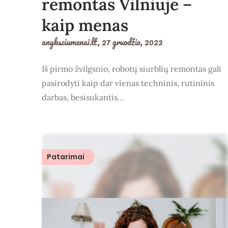
remontas Vilniuje –
kaip menas
anyksciumenai.lt,
27 gruodžio, 2023
Iš pirmo žvilgsnio, robotų siurblių remontas gali
pasirodyti kaip dar vienas techninis, rutininis
darbas, besisukantis…
Patarimai