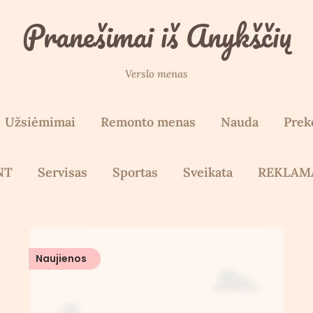
Pranešimai iš Anykščių
Verslo menas
Užsiėmimai
Remonto menas
Nauda
Prek
NT
Servisas
Sportas
Sveikata
REKLAM
Naujienos