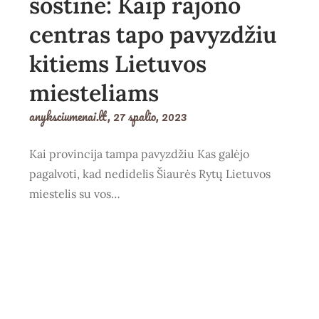
sostinė: Kaip rajono
centras tapo pavyzdžiu
kitiems Lietuvos
miesteliams
anyksciumenai.lt,
27 spalio, 2023
Kai provincija tampa pavyzdžiu Kas galėjo
pagalvoti, kad nedidelis Šiaurės Rytų Lietuvos
miestelis su vos…