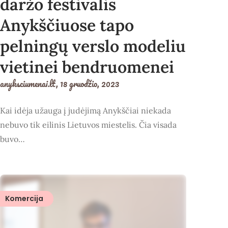
daržo festivalis
Anykščiuose tapo
pelningų verslo modeliu
vietinei bendruomenei
anyksciumenai.lt,
18 gruodžio, 2023
Kai idėja užauga į judėjimą Anykščiai niekada
nebuvo tik eilinis Lietuvos miestelis. Čia visada
buvo…
Komercija