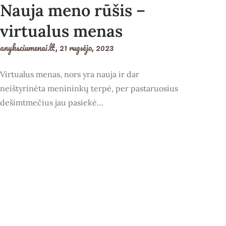
Nauja meno rūšis –
virtualus menas
anyksciumenai.lt,
21 rugsėjo, 2023
Virtualus menas, nors yra nauja ir dar
neištyrinėta menininkų terpė, per pastaruosius
dešimtmečius jau pasiekė…