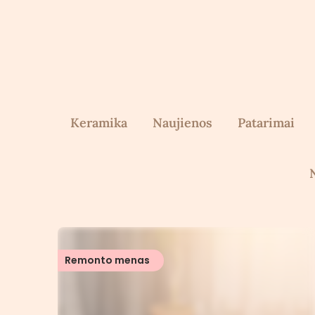
Skip
to
content
Keramika
Naujienos
Patarimai
Remonto menas