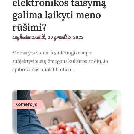
elektronikos taisymą
galima laikyti meno
rūšimi?
anyksciumenai.lt,
20 gruodžio, 2023
Menas yra viena iš sudėtingiausių ir
subjektyviausių žmogaus kultūros sričių. Jo
apibrėžimas nuolat kinta ir…
Komercija