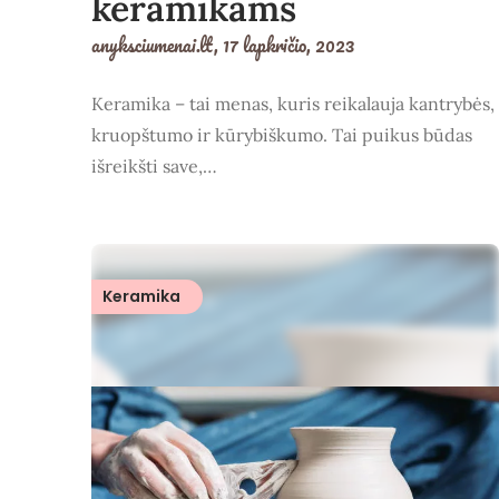
keramikams
anyksciumenai.lt,
17 lapkričio, 2023
Keramika – tai menas, kuris reikalauja kantrybės,
kruopštumo ir kūrybiškumo. Tai puikus būdas
išreikšti save,…
Keramika