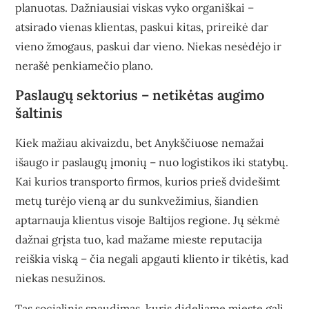
planuotas. Dažniausiai viskas vyko organiškai –
atsirado vienas klientas, paskui kitas, prireikė dar
vieno žmogaus, paskui dar vieno. Niekas nesėdėjo ir
nerašė penkiamečio plano.
Paslaugų sektorius – netikėtas augimo
šaltinis
Kiek mažiau akivaizdu, bet Anykščiuose nemažai
išaugo ir paslaugų įmonių – nuo logistikos iki statybų.
Kai kurios transporto firmos, kurios prieš dvidešimt
metų turėjo vieną ar du sunkvežimius, šiandien
aptarnauja klientus visoje Baltijos regione. Jų sėkmė
dažnai grįsta tuo, kad mažame mieste reputacija
reiškia viską – čia negali apgauti kliento ir tikėtis, kad
niekas nesužinos.
Tas socialinis spaudimas, kuris dideliame mieste gali