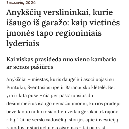
1 vasario, 2024
Anykščių verslininkai, kurie
išaugo iš garažo: kaip vietinės
įmonės tapo regioniniais
lyderiais
Kai viskas prasideda nuo vieno kambario
ar senos pašiūrės
Anykščiai – miestas, kuris daugeliui asocijuojasi su
Puntuku, Šventosios upe ir Baranausko klėtelė. Bet
yra ir kita pusė – čia per pastaruosius du
dešimtmečius išaugo nemažai įmonių, kurios pradėjo
beveik nuo nulio ir šiandien veikia gerokai už rajono
ribų. Tai ne verslo vadovėlių istorijos apie investicijų
raundus ir startuolių ekosistemas – tai
paprasti