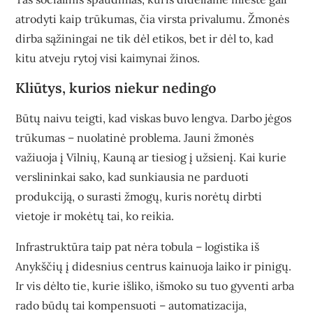
atrodyti kaip trūkumas, čia virsta privalumu. Žmonės
dirba sąžiningai ne tik dėl etikos, bet ir dėl to, kad
kitu atveju rytoj visi kaimynai žinos.
Kliūtys, kurios niekur nedingo
Būtų naivu teigti, kad viskas buvo lengva. Darbo jėgos
trūkumas – nuolatinė problema. Jauni žmonės
važiuoja į Vilnių, Kauną ar tiesiog į užsienį. Kai kurie
verslininkai sako, kad sunkiausia ne parduoti
produkciją, o surasti žmogų, kuris norėtų dirbti
vietoje ir mokėtų tai, ko reikia.
Infrastruktūra taip pat nėra tobula – logistika iš
Anykščių į didesnius centrus kainuoja laiko ir pinigų.
Ir vis dėlto tie, kurie išliko, išmoko su tuo gyventi arba
rado būdų tai kompensuoti – automatizacija,