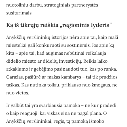
nuotoliniu darbu, strateginiais partnerystės
susitarimais.
Ką iš tikrųjų reiškia „regioninis lyderis”
Anykščių verslininkų istorijos nėra apie tai, kaip maži
miesteliai gali konkuruoti su sostinėmis. Jos apie ką
kita – apie tai, kad augimas nebūtinai reikalauja
didelio miesto ar didelių investicijų. Reikia laiko,
atkaklumo ir gebėjimo pasinaudoti tuo, kas po ranka.
Garažas, pašiūrė ar mažas kambarys – tai tik pradžios
taškas. Kas nutinka toliau, priklauso nuo žmogaus, ne
nuo vietos.
Ir galbūt tai yra svarbiausia pamoka – ne kur pradedi,
o kaip reaguoji, kai viskas eina ne pagal planą. O
Anykščių verslininkai, regis, tą pamoką išmoko