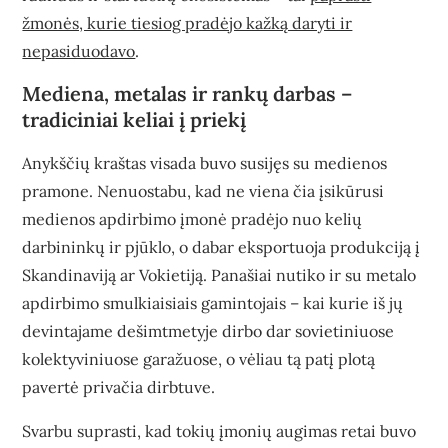
žmonės, kurie tiesiog pradėjo kažką daryti ir
nepasiduodavo
.
Mediena, metalas ir rankų darbas –
tradiciniai keliai į priekį
Anykščių kraštas visada buvo susijęs su medienos
pramone. Nenuostabu, kad ne viena čia įsikūrusi
medienos apdirbimo įmonė pradėjo nuo kelių
darbininkų ir pjūklo, o dabar eksportuoja produkciją į
Skandinaviją ar Vokietiją. Panašiai nutiko ir su metalo
apdirbimo smulkiaisiais gamintojais – kai kurie iš jų
devintajame dešimtmetyje dirbo dar sovietiniuose
kolektyviniuose garažuose, o vėliau tą patį plotą
pavertė privačia dirbtuve.
Svarbu suprasti, kad tokių įmonių augimas retai buvo