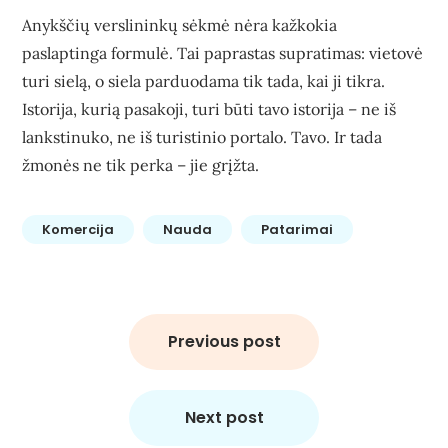
Anykščių verslininkų sėkmė nėra kažkokia
paslaptinga formulė. Tai paprastas supratimas: vietovė
turi sielą, o siela parduodama tik tada, kai ji tikra.
Istorija, kurią pasakoji, turi būti tavo istorija – ne iš
lankstinuko, ne iš turistinio portalo. Tavo. Ir tada
žmonės ne tik perka – jie grįžta.
Komercija
Nauda
Patarimai
Navigacija
tarp
Previous post
įrašų
Next post