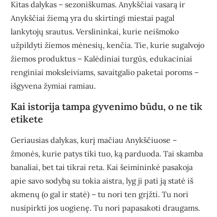
Kitas dalykas – sezoniškumas. Anykščiai vasarą ir
Anykščiai žiemą yra du skirtingi miestai pagal
lankytojų srautus. Verslininkai, kurie neišmoko
užpildyti žiemos mėnesių, kenčia. Tie, kurie sugalvojo
žiemos produktus – Kalėdiniai turgūs, edukaciniai
renginiai moksleiviams, savaitgalio paketai poroms –
išgyvena žymiai ramiau.
Kai istorija tampa gyvenimo būdu, o ne tik
etikete
Geriausias dalykas, kurį mačiau Anykščiuose –
žmonės, kurie patys tiki tuo, ką parduoda. Tai skamba
banaliai, bet tai tikrai reta. Kai šeimininkė pasakoja
apie savo sodybą su tokia aistra, lyg ji pati ją statė iš
akmenų (o gal ir statė) – tu nori ten grįžti. Tu nori
nusipirkti jos uogienę. Tu nori papasakoti draugams.