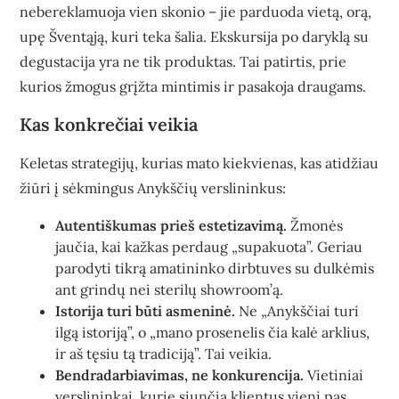
nebereklamuoja vien skonio – jie parduoda vietą, orą,
upę Šventąją, kuri teka šalia. Ekskursija po daryklą su
degustacija yra ne tik produktas. Tai patirtis, prie
kurios žmogus grįžta mintimis ir pasakoja draugams.
Kas konkrečiai veikia
Keletas strategijų, kurias mato kiekvienas, kas atidžiau
žiūri į sėkmingus Anykščių verslininkus:
Autentiškumas prieš estetizavimą.
Žmonės
jaučia, kai kažkas perdaug „supakuota”. Geriau
parodyti tikrą amatininko dirbtuves su dulkėmis
ant grindų nei sterilų showroom’ą.
Istorija turi būti asmeninė.
Ne „Anykščiai turi
ilgą istoriją”, o „mano prosenelis čia kalė arklius,
ir aš tęsiu tą tradiciją”. Tai veikia.
Bendradarbiavimas, ne konkurencija.
Vietiniai
verslininkai, kurie siunčia klientus vieni pas