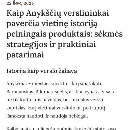
22 kovo, 2025
Kaip Anykščių verslininkai
paverčia vietinę istoriją
pelningais produktais: sėkmės
strategijos ir praktiniai
patarimai
Istorija kaip verslo žaliava
Anykščiai – miestas, kuris turi ką papasakoti.
Baranauskas, Biliūnas, šilelis, arkliai, vynas… Visa tai
ne tik kultūrinis paveldas, bet ir realus verslo
kapitalas, kurį vietiniai verslininkai po truputį
išmoksta naudoti. Ir naudoja neblogai.
Kalbėjausi su keliais žmonėmis, kurie čia stato savo