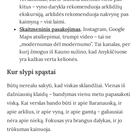
kitus – vyno darykla rekomenduoja arklidžių
ekskursiją, arklidės rekomenduoja nakvynę pas
kaimyną – visi laimi.
Skaitmeninis pasakojimas
.
Instagram, Google
Maps atsiliepimai, trumpi video – tai ne
„modernumas dėl modernumo”. Tai kanalas, per
kurį žmogus iš Kauno sužino, kad Anykščiuose
yra kažkas verta kelionės.
Kur slypi spąstai
Būtų nerealu sakyti, kad viskas sklandžiai. Vienas iš
dažniausių klaidų – bandymas vienu metu papasakoti
viską. Kai verslas bando būti ir apie Baranauską, ir
apie arklius, ir apie vyną, ir apie gamtą – galiausiai
nėra apie nieką. Fokusas yra brangus dalykas, ir jo
trūkumas kainuoja.