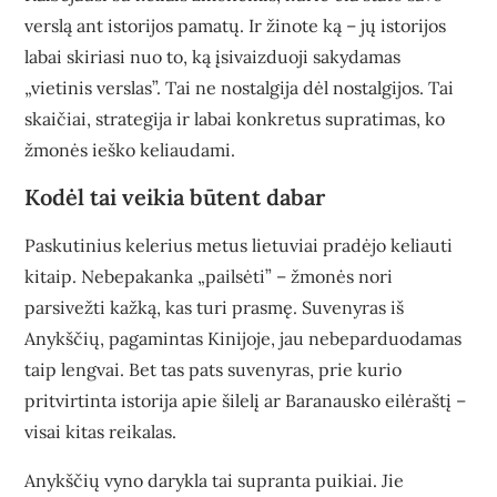
verslą ant istorijos pamatų. Ir žinote ką – jų istorijos
labai skiriasi nuo to, ką įsivaizduoji sakydamas
„vietinis verslas”. Tai ne nostalgija dėl nostalgijos. Tai
skaičiai, strategija ir labai konkretus supratimas, ko
žmonės ieško keliaudami.
Kodėl tai veikia būtent dabar
Paskutinius kelerius metus lietuviai pradėjo keliauti
kitaip. Nebepakanka „pailsėti” – žmonės nori
parsivežti kažką, kas turi prasmę. Suvenyras iš
Anykščių, pagamintas Kinijoje, jau nebeparduodamas
taip lengvai. Bet tas pats suvenyras, prie kurio
pritvirtinta istorija apie šilelį ar Baranausko eilėraštį –
visai kitas reikalas.
Anykščių vyno darykla tai supranta puikiai. Jie