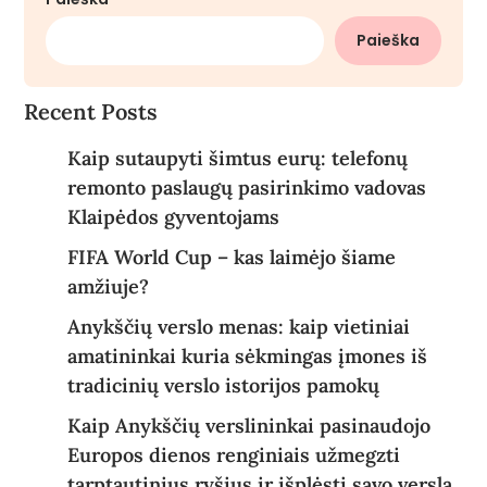
Paieška
Recent Posts
Kaip sutaupyti šimtus eurų: telefonų
remonto paslaugų pasirinkimo vadovas
Klaipėdos gyventojams
FIFA World Cup – kas laimėjo šiame
amžiuje?
Anykščių verslo menas: kaip vietiniai
amatininkai kuria sėkmingas įmones iš
tradicinių verslo istorijos pamokų
Kaip Anykščių verslininkai pasinaudojo
Europos dienos renginiais užmegzti
tarptautinius ryšius ir išplėsti savo verslą