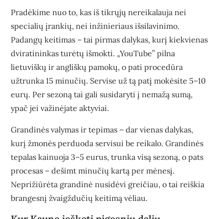
Pradėkime nuo to, kas iš tikrųjų nereikalauja nei
specialių įrankių, nei inžinieriaus išsilavinimo.
Padangų keitimas – tai pirmas dalykas, kurį kiekvienas
dviratininkas turėtų išmokti. „YouTube” pilna
lietuviškų ir angliškų pamokų, o pati procedūra
užtrunka 15 minučių. Servise už tą patį mokėsite 5–10
eurų. Per sezoną tai gali susidaryti į nemažą sumą,
ypač jei važinėjate aktyviai.
Grandinės valymas ir tepimas – dar vienas dalykas,
kurį žmonės perduoda servisui be reikalo. Grandinės
tepalas kainuoja 3–5 eurus, trunka visą sezoną, o pats
procesas – dešimt minučių kartą per mėnesį.
Neprižiūrėta grandinė nusidėvi greičiau, o tai reiškia
brangesnį žvaigždučių keitimą vėliau.
Kur Kaune ieškoti pigesnių dalių