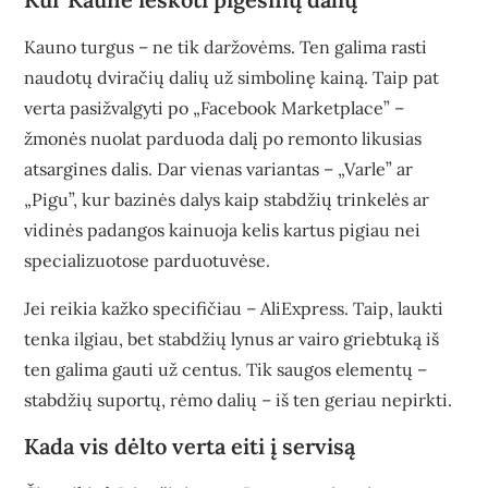
Kauno turgus – ne tik daržovėms. Ten galima rasti
naudotų dviračių dalių už simbolinę kainą. Taip pat
verta pasižvalgyti po „Facebook Marketplace” –
žmonės nuolat parduoda dalį po remonto likusias
atsargines dalis. Dar vienas variantas – „Varle” ar
„Pigu”, kur bazinės dalys kaip stabdžių trinkelės ar
vidinės padangos kainuoja kelis kartus pigiau nei
specializuotose parduotuvėse.
Jei reikia kažko specifičiau – AliExpress. Taip, laukti
tenka ilgiau, bet stabdžių lynus ar vairo griebtuką iš
ten galima gauti už centus. Tik saugos elementų –
stabdžių suportų, rėmo dalių – iš ten geriau nepirkti.
Kada vis dėlto verta eiti į servisą