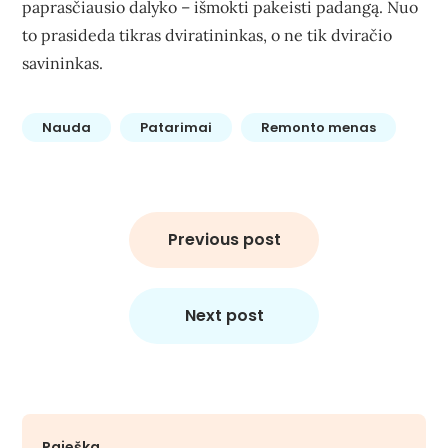
paprasčiausio dalyko – išmokti pakeisti padangą. Nuo
to prasideda tikras dviratininkas, o ne tik dviračio
savininkas.
Nauda
Patarimai
Remonto menas
Navigacija
tarp
Previous post
įrašų
Next post
Paieška