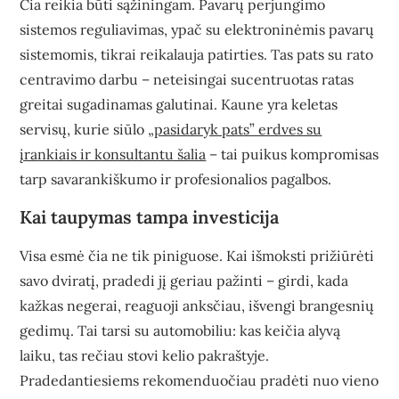
Čia reikia būti sąžiningam. Pavarų perjungimo
sistemos reguliavimas, ypač su elektroninėmis pavarų
sistemomis, tikrai reikalauja patirties. Tas pats su rato
centravimo darbu – neteisingai sucentruotas ratas
greitai sugadinamas galutinai. Kaune yra keletas
servisų, kurie siūlo
„pasidaryk pats” erdves su
įrankiais ir konsultantu šalia
– tai puikus kompromisas
tarp savarankiškumo ir profesionalios pagalbos.
Kai taupymas tampa investicija
Visa esmė čia ne tik piniguose. Kai išmoksti prižiūrėti
savo dviratį, pradedi jį geriau pažinti – girdi, kada
kažkas negerai, reaguoji anksčiau, išvengi brangesnių
gedimų. Tai tarsi su automobiliu: kas keičia alyvą
laiku, tas rečiau stovi kelio pakraštyje.
Pradedantiesiems rekomenduočiau pradėti nuo vieno