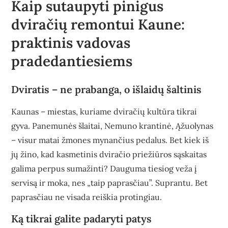
Kaip sutaupyti pinigus
dviračių remontui Kaune:
praktinis vadovas
pradedantiesiems
Dviratis – ne prabanga, o išlaidų šaltinis
Kaunas – miestas, kuriame dviračių kultūra tikrai
gyva. Panemunės šlaitai, Nemuno krantinė, Ąžuolynas
– visur matai žmones mynančius pedalus. Bet kiek iš
jų žino, kad kasmetinis dviračio priežiūros sąskaitas
galima perpus sumažinti? Dauguma tiesiog veža į
servisą ir moka, nes „taip paprasčiau”. Suprantu. Bet
paprasčiau ne visada reiškia protingiau.
Ką tikrai galite padaryti patys