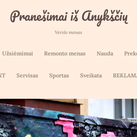
Pranešimai iš Anykščių
Verslo menas
Užsiėmimai
Remonto menas
Nauda
Prek
NT
Servisas
Sportas
Sveikata
REKLAM