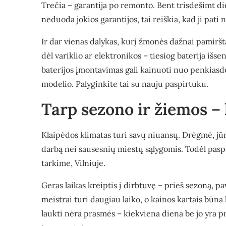
Trečia – garantija po remonto. Bent trisdešimt d
neduoda jokios garantijos, tai reiškia, kad ji pati 
Ir dar vienas dalykas, kurį žmonės dažnai pamiršt
dėl variklio ar elektronikos – tiesiog baterija iš
baterijos įmontavimas gali kainuoti nuo penkiasd
modelio. Palyginkite tai su nauju paspirtuku.
Tarp sezono ir žiemos – 
Klaipėdos klimatas turi savų niuansų. Drėgmė, jūro
darbą nei sausesnių miestų sąlygomis. Todėl pasp
tarkime, Vilniuje.
Geras laikas kreiptis į dirbtuvę – prieš sezoną, pa
meistrai turi daugiau laiko, o kainos kartais būna
laukti nėra prasmės – kiekviena diena be jo yra 