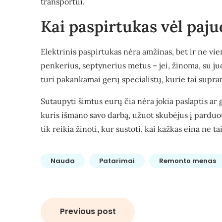
transportui.
Kai paspirtukas vėl pajud
Elektrinis paspirtukas nėra amžinas, bet ir ne vien
penkerius, septynerius metus – jei, žinoma, su juo
turi pakankamai gerų specialistų, kurie tai suprant
Sutaupyti šimtus eurų čia nėra jokia paslaptis ar 
kuris išmano savo darbą, užuot skubėjus į parduotuv
tik reikia žinoti, kur sustoti, kai kažkas eina ne ta
Nauda
Patarimai
Remonto menas
Navigacija
Previous post