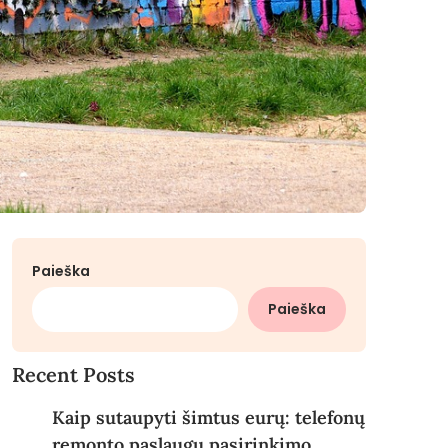
Paieška
Paieška
Recent Posts
Kaip sutaupyti šimtus eurų: telefonų
remonto paslaugų pasirinkimo