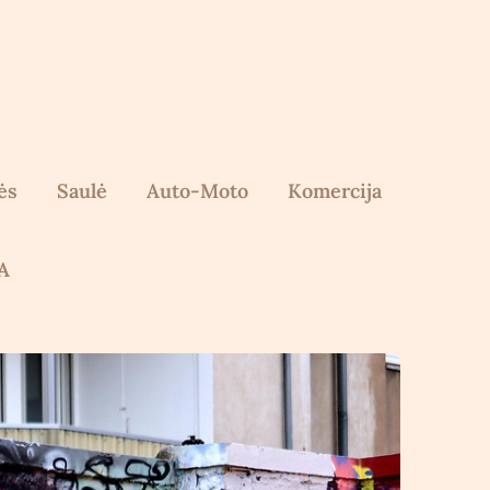
ės
Saulė
Auto-Moto
Komercija
A