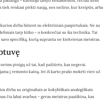
rba padanga – kainuoja taisyti keliasdešimt, rečiau kelis
tiek renkasi pirkti naują, nes nežino, kur kreiptis, arba
, kurios dirba būtent su elektriniais paspirtukais. Ne su
telefonais tarp kitko – o konkrečiai su šia technika. Tai
 savo specifiką, kurią supranta ne kiekvienas meistras.
rbtuvę
neims pinigų už tai, kad pažiūrės, kas negerai.
ama į remonto kainą. Jei iš karto prašo mokėti vien už
ios dirba su originaliais ar kokybiškais analogiškais
as čia labai svarbus – geras meistras paaiškina, kas