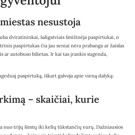
gyventojui
 miestas nesustoja
ba dviratininkai, šaligatviais šmižinėja paspirtukai, o
rinis paspirtukas čia jau seniai nėra prabanga ar žaislas
s ar autobuso bilietas. Ir kai tas įrankis sugenda,
gedusį paspirtuką, iškart galvoja apie vieną dalyką:
kimą – skaičiai, kurie
a nuo trijų šimtų iki kelių tūkstančių eurų. Dažniausios