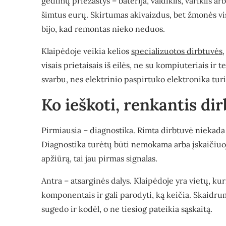
gedimų priežastys – baterija, valdiklis, variklis a
šimtus eurų. Skirtumas akivaizdus, bet žmonės vis 
bijo, kad remontas nieko neduos.
Klaipėdoje veikia kelios
specializuotos dirbtuvės
visais prietaisais iš eilės, ne su kompiuteriais ir 
svarbu, nes elektrinio paspirtuko elektronika turi
Ko ieškoti, renkantis di
Pirmiausia – diagnostika. Rimta dirbtuvė niekada 
Diagnostika turėtų būti nemokama arba įskaičiuoj
apžiūrą, tai jau pirmas signalas.
Antra – atsarginės dalys. Klaipėdoje yra vietų, kur
komponentais ir gali parodyti, ką keičia. Skaidrum
sugedo ir kodėl, o ne tiesiog pateikia sąskaitą.