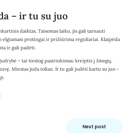
a – ir tu su juo
kartinis daiktas. Taisomas laiku, jis gali tarnauti
 elgiamasi protingai ir prižiūrima reguliariai. Klaipėda
a ir gali padėti.
gudrybė – tai tiesiog pasirinkimas: kreiptis į žmogų,
ę. Miestas juda toliau. Ir tu gali judėti kartu su juo –
ip.
Next post