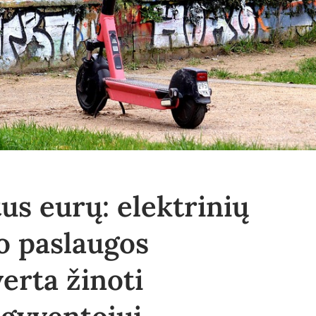
us eurų: elektrinių
o paslaugos
verta žinoti