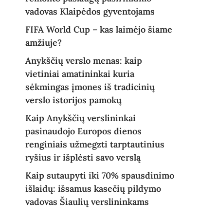
vadovas Klaipėdos gyventojams
FIFA World Cup – kas laimėjo šiame
amžiuje?
Anykščių verslo menas: kaip
vietiniai amatininkai kuria
sėkmingas įmones iš tradicinių
verslo istorijos pamokų
Kaip Anykščių verslininkai
pasinaudojo Europos dienos
renginiais užmegzti tarptautinius
ryšius ir išplėsti savo verslą
Kaip sutaupyti iki 70% spausdinimo
išlaidų: išsamus kasečių pildymo
vadovas Šiaulių verslininkams