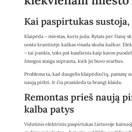
kiekvienam miesto 
Kai paspirtukas sustoja,
Klaipėda – miestas, kuris juda. Rytais per Danę sku
uosto krantinėje kažkas visada skuba kažkur. Elekt
– tai įrankis, toks pat kasdienis kaip kavos puodeli
žmogus staiga supranta, kiek jis buvo svarbus.
Problema ta, kad daugelis klaipėdiečių, pamatę su
naują pirkti. Ir čia prasideda ta brangi klaida.
Remontas prieš naują pir
kalba patys
Vidutinis elektrinis paspirtukas Lietuvoje kainuoj