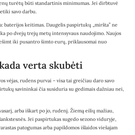
ienų turėtų būti standartinis minimumas. Jei dirbtuvė
netiki savo darbu.
a: baterijos keitimas. Daugelis paspirtukų „miršta” ne
senka po dvejų trejų metų intensyvaus naudojimo. Naujos
ešimt iki pusantro šimto eurų, priklausomai nuo
kada verta skubėti
s vėjas, rudens purvai – visa tai greičiau daro savo
irtukų savininkai čia susiduria su gedimais dažniau nei,
vasarį, arba iškart po jo, rudenį. Žiemą eilių mažiau,
 lankstesnės. Jei paspirtukas sugedo sezono viduryje,
prarastas patogumas arba papildomos išlaidos viešajam