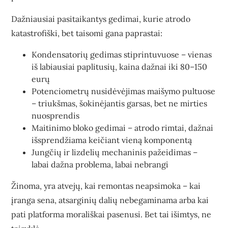
Dažniausiai pasitaikantys gedimai, kurie atrodo
katastrofiški, bet taisomi gana paprastai:
Kondensatorių gedimas stiprintuvuose – vienas
iš labiausiai paplitusių, kaina dažnai iki 80–150
eurų
Potenciometrų nusidėvėjimas maišymo pultuose
– triukšmas, šokinėjantis garsas, bet ne mirties
nuosprendis
Maitinimo bloko gedimai – atrodo rimtai, dažnai
išsprendžiama keičiant vieną komponentą
Jungčių ir lizdelių mechaninis pažeidimas –
labai dažna problema, labai nebrangi
Žinoma, yra atvejų, kai remontas neapsimoka – kai
įranga sena, atsarginių dalių nebegaminama arba kai
pati platforma morališkai pasenusi. Bet tai išimtys, ne