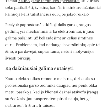
Tačiau
Kauno garso technikos specialistai
, su kuriais
teko pasikalbėti, tvirtina, kad šis instinktas dažniausiai
kainuoja kelis tūkstančius eurų be jokio reikalo.
Realybė paprastesnė: didžioji dalis garso įrangos
gedimų yra mechaniniai arba elektroniniai, ir juos
galima pašalinti už keliasdešimt ar kelias šimtines
eurų. Problema ta, kad nedaugelis verslininkų apie tai
žino, o pardavėjai, suprantama, neturi motyvacijos
šviesti pirkėjų.
Ką dažniausiai galima sutaisyti
Kauno elektronikos remonto meistras, dirbantis su
profesionalia garso technika daugiau nei penkiolika
metų, pasakoja, kad jo klientai dažnai atsiveža įrangą
su žodžiais „jau nusprendėm pirkti naują, bet gal
pažiūrėsi”. Ir žiūri. Ir taisosi.