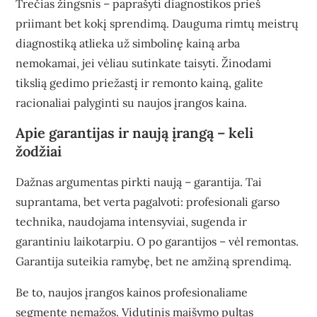
Trečias žingsnis – paprašyti diagnostikos prieš
priimant bet kokį sprendimą. Dauguma rimtų meistrų
diagnostiką atlieka už simbolinę kainą arba
nemokamai, jei vėliau sutinkate taisyti. Žinodami
tikslią gedimo priežastį ir remonto kainą, galite
racionaliai palyginti su naujos įrangos kaina.
Apie garantijas ir naują įrangą – keli
žodžiai
Dažnas argumentas pirkti naują – garantija. Tai
suprantama, bet verta pagalvoti: profesionali garso
technika, naudojama intensyviai, sugenda ir
garantiniu laikotarpiu. O po garantijos – vėl remontas.
Garantija suteikia ramybę, bet ne amžiną sprendimą.
Be to, naujos įrangos kainos profesionaliame
segmente nemažos. Vidutinis maišymo pultas