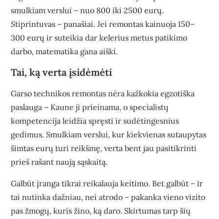
smulkiam verslui – nuo 800 iki 2500 eurų.
Stiprintuvas – panašiai. Jei remontas kainuoja 150–
300 eurų ir suteikia dar kelerius metus patikimo
darbo, matematika gana aiški.
Tai, ką verta įsidėmėti
Garso technikos remontas nėra kažkokia egzotiška
paslauga – Kaune ji prieinama, o specialistų
kompetencija leidžia spręsti ir sudėtingesnius
gedimus. Smulkiam verslui, kur kiekvienas sutaupytas
šimtas eurų turi reikšmę, verta bent jau pasitikrinti
prieš rašant naują sąskaitą.
Galbūt įranga tikrai reikalauja keitimo. Bet galbūt – ir
tai nutinka dažniau, nei atrodo – pakanka vieno vizito
pas žmogų, kuris žino, ką daro. Skirtumas tarp šių